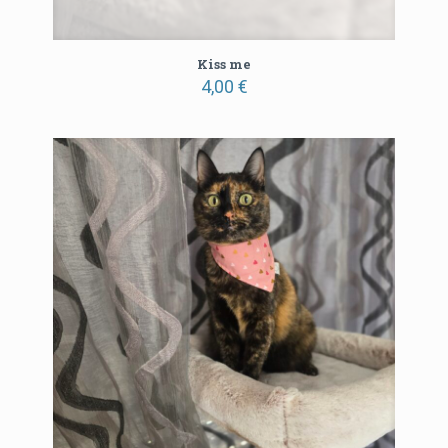
Kiss me
4,00
€