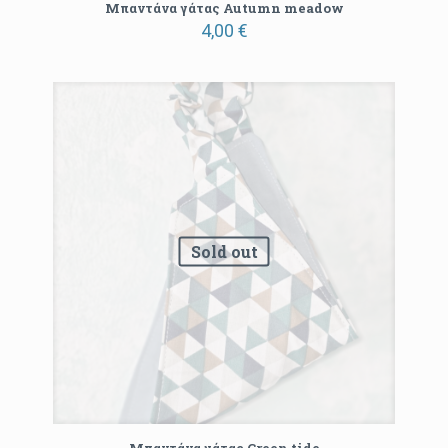
Μπαντάνα γάτας Autumn meadow
4,00
€
Sold out