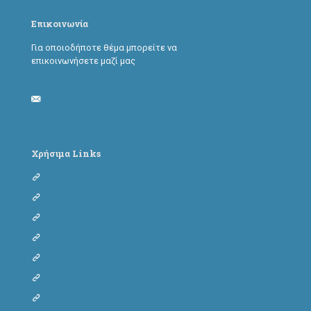
Επικοινωνία
Για οποιοδήποτε θέμα μπορείτε να
επικοινωνήσετε μαζί μας
adoptapawtoday@gmail.com
Χρήσιμα Links
Φόρμα υιοθεσίας σκύλου
Φόρμα υιοθεσίας γάτας
Φόρμα φιλοξενίας σκύλου
Φόρμα φιλοξενίας γάτας
Dog adoption form
Cat adoption form
Dog fostering form