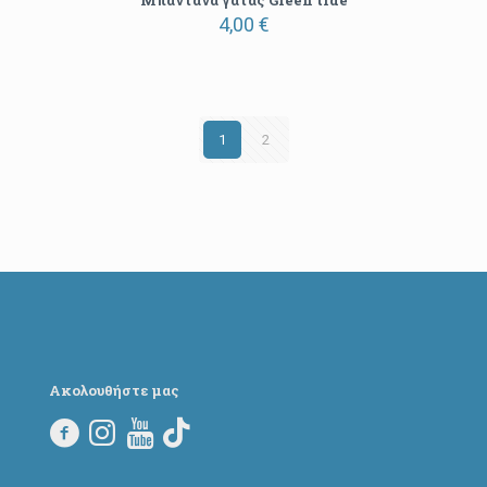
Μπαντάνα γάτας Green tide
4,00
€
1
2
Ακολουθήστε μας