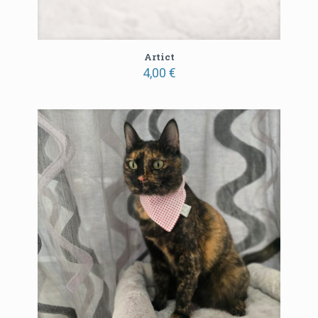
Artict
4,00
€