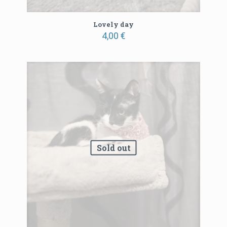
Lovely day
4,00
€
Sold out