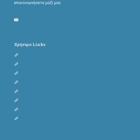
επικοινωνήσετε μαζί μας
adoptapawtoday@gmail.com
Χρήσιμα Links
Φόρμα υιοθεσίας σκύλου
Φόρμα υιοθεσίας γάτας
Φόρμα φιλοξενίας σκύλου
Φόρμα φιλοξενίας γάτας
Dog adoption form
Cat adoption form
Dog fostering form
Cat fostering form