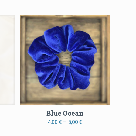
Blue Ocean
Price
4,00
€
–
5,00
€
:
range: