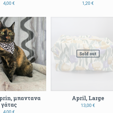
4,00
€
1,20
€
Sold out
prin, μπαντανα
April, Large
γάτας
13,00
€
4,00
€