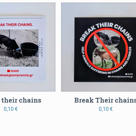
5,00 €
4,00 
through
thro
9,00 €
5,00 
 their chains
Break Their chain
0,10
€
0,10
€