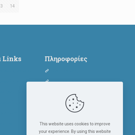
13
14
 Links
Πληροφορίες
οθεσίας σκύλου
Όροι Χρήσης
οθεσίας γάτας
Πολιτική Απορρήτου
λοξενίας σκύλου
Πολιτική Cookies
λοξενίας γάτας
tion form
tion form
This website uses cookies to improve
your experience. By using this website
ering form