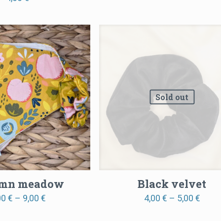
Sold out
mn meadow
Black velvet
Price
Price
00
€
–
9,00
€
4,00
€
–
5,00
€
range:
range