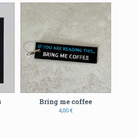
€
4,00 €
ugh
through
€
5,00 €
s
Bring me coffee
4,00
€