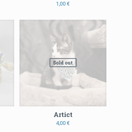
1,00
€
Sold out
Artict
4,00
€