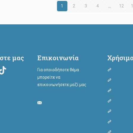
1
2
3
4
…
12
στε μας
Επικοινωνία
Χρήσιμα
Για οποιοδήποτε θέμα
Φόρμα υι
μπορείτε να
Φόρμα υι
επικοινωνήσετε μαζί μας
Φόρμα φι
Φόρμα φι
adoptapawtoday@gmail.com
Dog adop
Cat adop
Dog fost