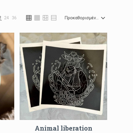
2
24
36
Animal liberation