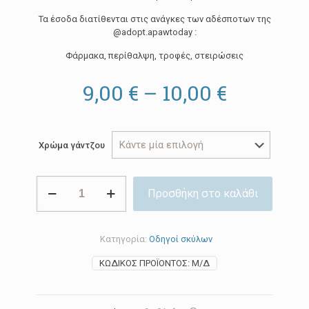
Τα έσοδα διατίθενται στις ανάγκες των αδέσποτων της
@adopt.apawtoday :
Φάρμακα, περίθαλψη, τροφές, στειρώσεις
Price
9,00
€
–
10,00
€
range:
9,00 €
Χρώμα γάντζου
through
10,00 €
Διπλός
Προσθήκη στο καλάθι
οδηγός,
μαύρος
ποσότητα
Κατηγορία:
Οδηγοί σκύλων
ΚΩΔΙΚΌΣ ΠΡΟΪΌΝΤΟΣ:
Μ/Δ