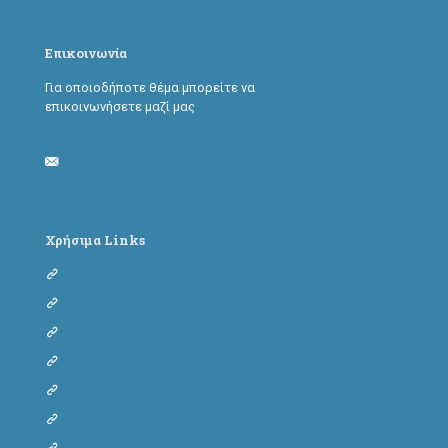
Επικοινωνία
Για οποιοδήποτε θέμα μπορείτε να
επικοινωνήσετε μαζί μας
adoptapawtoday@gmail.com
Χρήσιμα Links
Φόρμα υιοθεσίας σκύλου
Φόρμα υιοθεσίας γάτας
Φόρμα φιλοξενίας σκύλου
Φόρμα φιλοξενίας γάτας
Dog adoption form
Cat adoption form