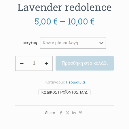
Lavender redolence
Price
5,00
€
–
10,00
€
range:
5,00 €
Μεγέθη
through
10,00 €
Lavender
Προσθήκη στο καλάθι
redolence
ποσότητα
Κατηγορία:
Περιλαίμια
ΚΩΔΙΚΌΣ ΠΡΟΪΌΝΤΟΣ:
Μ/Δ
Share