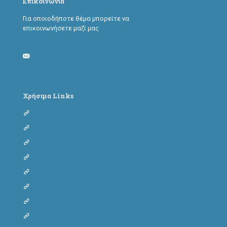
Επικοινωνία
Για οποιοδήποτε θέμα μπορείτε να
επικοινωνήσετε μαζί μας
adoptapawtoday@gmail.com
Χρήσιμα Links
Φόρμα υιοθεσίας σκύλου
Φόρμα υιοθεσίας γάτας
Φόρμα φιλοξενίας σκύλου
Φόρμα φιλοξενίας γάτας
Dog adoption form
Cat adoption form
Dog fostering form
Cat fostering form