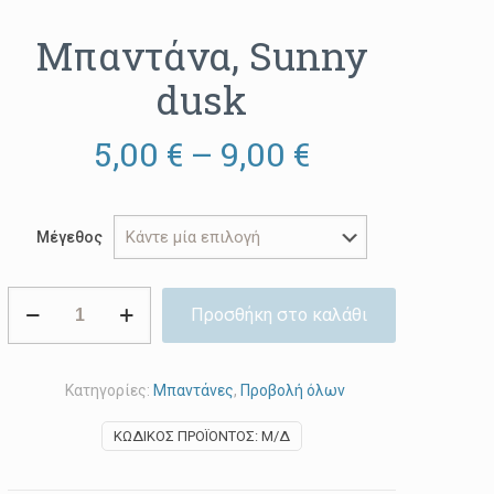
Μπαντάνα, Sunny
dusk
Price
5,00
€
–
9,00
€
range:
5,00 €
Μέγεθος
through
9,00 €
Μπαντάνα,
Προσθήκη στο καλάθι
Sunny
dusk
ποσότητα
Κατηγορίες:
Μπαντάνες
,
Προβολή όλων
ΚΩΔΙΚΌΣ ΠΡΟΪΌΝΤΟΣ:
Μ/Δ