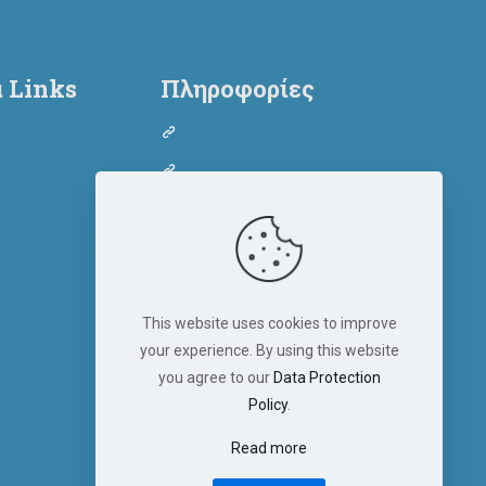
 Links
Πληροφορίες
οθεσίας σκύλου
Όροι Χρήσης
οθεσίας γάτας
Πολιτική Απορρήτου
λοξενίας σκύλου
Πολιτική Cookies
λοξενίας γάτας
tion form
tion form
This website uses cookies to improve
your experience. By using this website
ering form
you agree to our
Data Protection
ring form
Policy
.
Read more