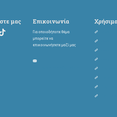
στε μας
Επικοινωνία
Χρήσιμα
Για οποιοδήποτε θέμα
Φόρμα υι
μπορείτε να
Φόρμα υι
επικοινωνήσετε μαζί μας
Φόρμα φι
Φόρμα φι
adoptapawtoday@gmail.com
Dog adop
Cat adop
Dog fost
Cat foste