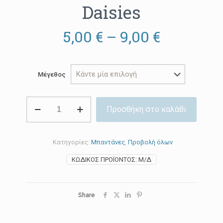
Daisies
Price
5,00
€
–
9,00
€
range:
5,00 €
Μέγεθος
through
9,00 €
Daisies
Προσθήκη στο καλάθι
ποσότητα
Κατηγορίες:
Μπαντάνες
,
Προβολή όλων
ΚΩΔΙΚΌΣ ΠΡΟΪΌΝΤΟΣ:
Μ/Δ
Share