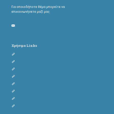
Για οποιοδήποτε θέμα μπορείτε να
επικοινωνήσετε μαζί μας
adoptapawtoday@gmail.com
Χρήσιμα Links
Φόρμα υιοθεσίας σκύλου
Φόρμα υιοθεσίας γάτας
Φόρμα φιλοξενίας σκύλου
Φόρμα φιλοξενίας γάτας
Dog adoption form
Cat adoption form
Dog fostering form
Cat fostering form