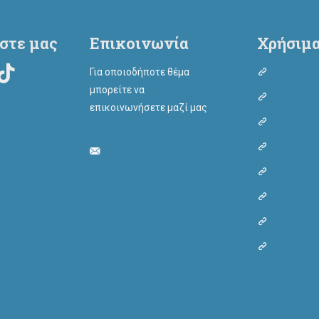
στε μας
Επικοινωνία
Χρήσιμα
Για οποιοδήποτε θέμα
Φόρμα υι
μπορείτε να
Φόρμα υι
επικοινωνήσετε μαζί μας
Φόρμα φι
Φόρμα φι
adoptapawtoday@gmail.com
Dog adop
Cat adop
Dog fost
Cat foste