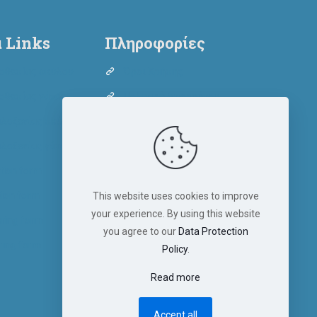
 Links
Πληροφορίες
οθεσίας σκύλου
Όροι Χρήσης
οθεσίας γάτας
Πολιτική Απορρήτου
λοξενίας σκύλου
Πολιτική Cookies
λοξενίας γάτας
tion form
tion form
This website uses cookies to improve
your experience. By using this website
ering form
you agree to our
Data Protection
ring form
Policy
.
Read more
Accept all