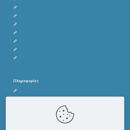
Φόρμα υιοθεσίας γάτας
Φόρμα φιλοξενίας σκύλου
Φόρμα φιλοξενίας γάτας
Dog adoption form
Cat adoption form
Dog fostering form
Cat fostering form
Πληροφορίες
Όροι Χρήσης
Πολιτική Απορρήτου
Πολιτική Cookies