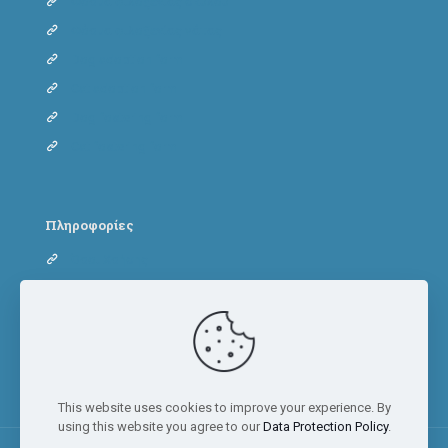
Φόρμα φιλοξενίας σκύλου
Φόρμα φιλοξενίας γάτας
Dog adoption form
Cat adoption form
Dog fostering form
Cat fostering form
Πληροφορίες
Όροι Χρήσης
Πολιτική Απορρήτου
Πολιτική Cookies
This website uses cookies to improve your experience. By
using this website you agree to our
Data Protection Policy
.