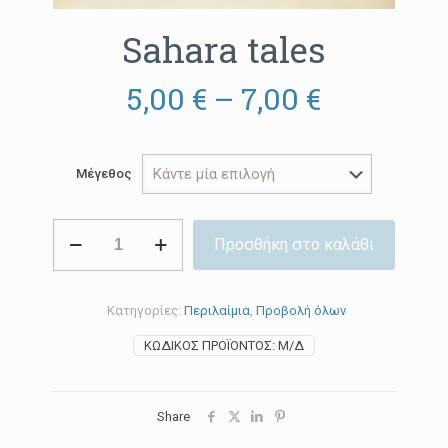
Sahara tales
Price
5,00
€
–
7,00
€
range:
5,00 €
Μέγεθος
through
7,00 €
Sahara
Προσθήκη στο καλάθι
tales
ποσότητα
Κατηγορίες:
Περιλαίμια
,
Προβολή όλων
ΚΩΔΙΚΌΣ ΠΡΟΪΌΝΤΟΣ:
Μ/Δ
Share