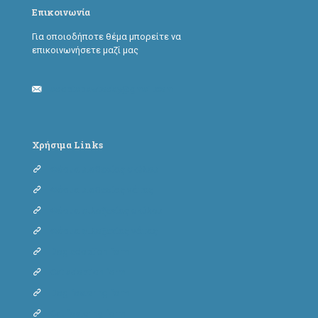
Επικοινωνία
Για οποιοδήποτε θέμα μπορείτε να
επικοινωνήσετε μαζί μας
adoptapawtoday@gmail.com
Χρήσιμα Links
Φόρμα υιοθεσίας σκύλου
Φόρμα υιοθεσίας γάτας
Φόρμα φιλοξενίας σκύλου
Φόρμα φιλοξενίας γάτας
Dog adoption form
Cat adoption form
Dog fostering form
Cat fostering form