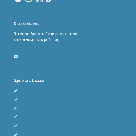
Επικοινωνία
Για οποιοδήποτε θέμα μπορείτε να
επικοινωνήσετε μαζί μας
adoptapawtoday@gmail.com
Χρήσιμα Links
Φόρμα υιοθεσίας σκύλου
Φόρμα υιοθεσίας γάτας
Φόρμα φιλοξενίας σκύλου
Φόρμα φιλοξενίας γάτας
Dog adoption form
Cat adoption form