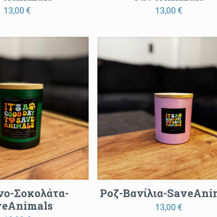
13,00
€
13,00
€
νο-Σοκολάτα-
Ροζ-Βανίλια-SaveAni
veAnimals
13,00
€