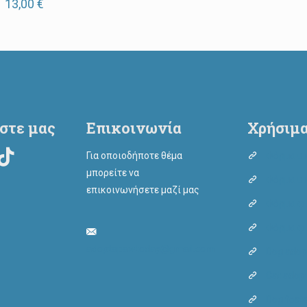
13,00
€
στε μας
Επικοινωνία
Χρήσιμα
Για οποιοδήποτε θέμα
Φόρμα υι
μπορείτε να
Φόρμα υι
επικοινωνήσετε μαζί μας
Φόρμα φι
Φόρμα φι
adoptapawtoday@gmail.com
Dog adop
Cat adop
Dog fost