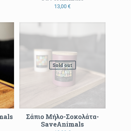
13,00
€
Sold out
mals
Σάπιο Μήλο-Σοκολάτα-
SaveAnimals