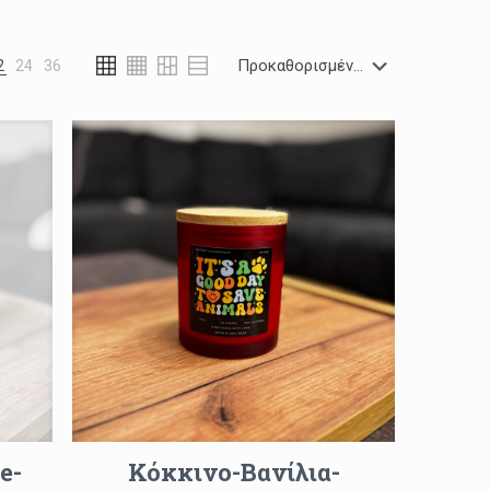
2
24
36
e-
Κόκκινο-Βανίλια-