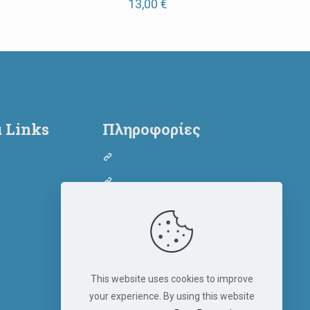
13,00
€
 Links
Πληροφορίες
οθεσίας σκύλου
Όροι Χρήσης
οθεσίας γάτας
Πολιτική Απορρήτου
λοξενίας σκύλου
Πολιτική Cookies
λοξενίας γάτας
tion form
tion form
This website uses cookies to improve
your experience. By using this website
ering form