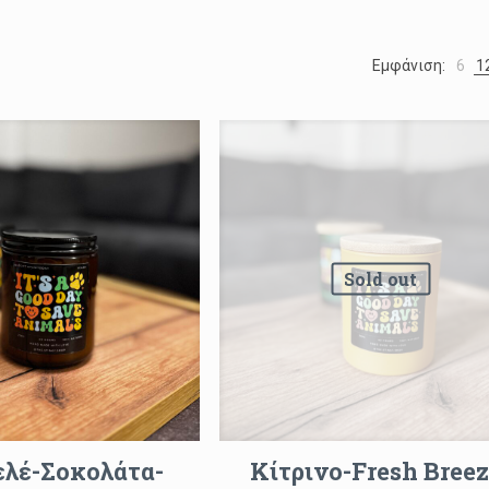
Εμφάνιση:
6
1
Sold out
λέ-Σοκολάτα-
Κίτρινο-Fresh Breez