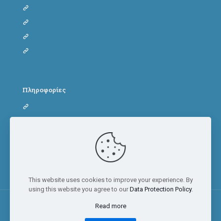
Dog adoption form
Cat adoption form
Dog fostering form
Cat fostering form
Πληροφορίες
Όροι Χρήσης
Πολιτική Απορρήτου
Πολιτική Cookies
This website uses cookies to improve your experience. By
using this website you agree to our
Data Protection Policy
.
Read more
© 2023 Adopt a paw today | All Rights Reserved