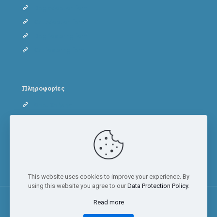
Dog adoption form
Cat adoption form
Dog fostering form
Cat fostering form
Πληροφορίες
Όροι Χρήσης
Πολιτική Απορρήτου
Πολιτική Cookies
This website uses cookies to improve your experience. By
using this website you agree to our
Data Protection Policy
.
Read more
© 2023 Adopt a paw today | All Rights Reserved